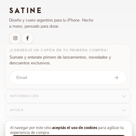
SATINE
¡Hola! Soy el asistente de SATINE. Puedo 
ayudarte con productos, envíos, cambios, 
Diseño y cuero argentino para tu iPhone. Hecho
pagos y más. ¿En qué te doy una mano?
a mano, pensado para durar.
¡CONSEGUÍ UN CUPÓN EN TU PRIMERA COMPRA!
Sumate y enterate primero de lanzamientos, novedades y
descuentos exclusivos.
INFORMACIÓN
Seguimiento de mi pedido
¿Cuánto tarda el envío?
Medios d
AYUDA
Al navegar por este sitio
aceptás el uso de cookies
para agilizar tu
experiencia de compra.
Copyright Satine - 20148774847 - 2026. Todos los derechos reservados.