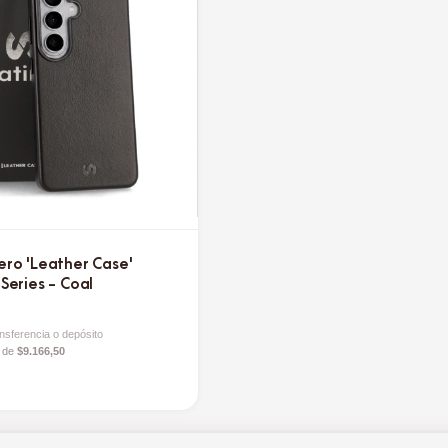
ro 'Leather Case'
Series - Coal
nsferencia o depósito
s de
$9.166,50