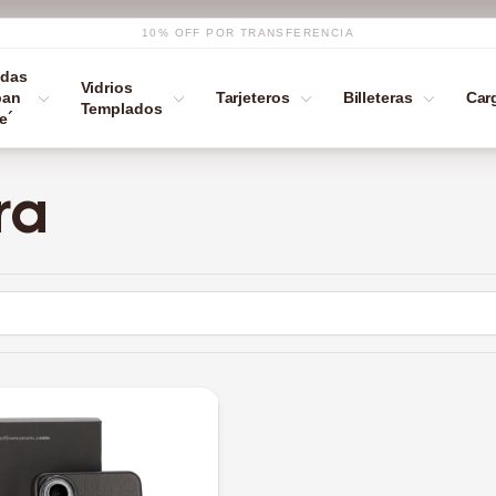
10% OFF POR TRANSFERENCIA
das
Vidrios
ban
Tarjeteros
Billeteras
Car
Templados
e´
ra