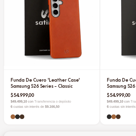
Funda De Cuero 'Leather Case'
Funda De Cue
Samsung S26 Series - Classic
Samsung S26 
$54.999,00
$54.999,00
$49.499,10
con
Transferencia o depósito
$49.499,10
con
Tra
6
cuotas sin interés de
$9.166,50
6
cuotas sin interé