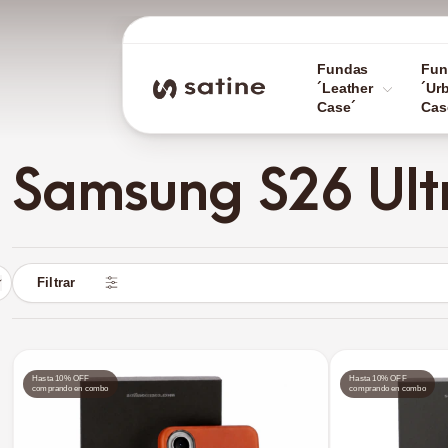
Fundas
Fun
´Leather
´Ur
Case´
Cas
Samsung S26 Ult
Filtrar
Hasta 10% OFF
Hasta 10% OFF
comprando en combo
comprando en combo