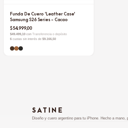
Funda De Cuero 'Leather Case'
Samsung S26 Series - Cacao
$54.999,00
$49.499,10
con
Transferencia o depósito
6
cuotas sin interés de
$9.166,50
SATINE
Diseño y cuero argentino para tu iPhone. Hecho a mano, 