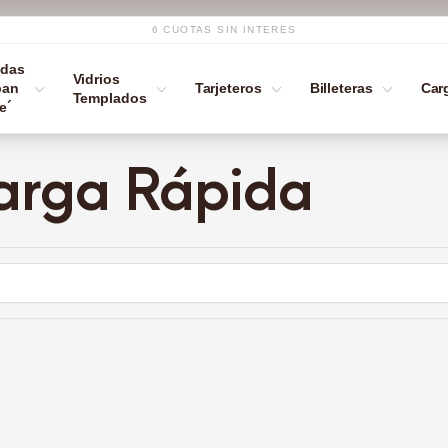
6 CUOTAS SIN INTERÉS
das
Vidrios
ban
Tarjeteros
Billeteras
Car
Templados
e´
arga Rápida