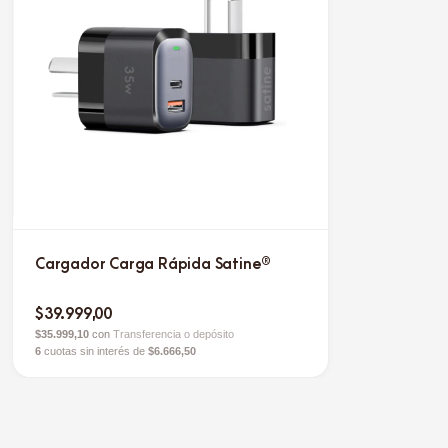
Cargador Carga Rápida Satine®
$39.999,00
$35.999,10
con
Transferencia o depósito
6
cuotas sin interés de
$6.666,50