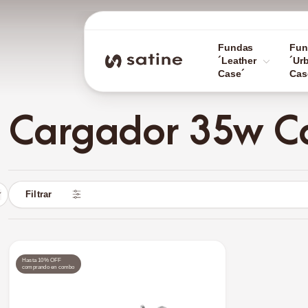
Fundas
Fun
´Leather
´Ur
Case´
Cas
Cargador 35w C
Filtrar
Hasta 10% OFF
comprando en combo