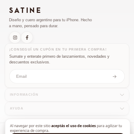
SATINE
¡Hola! Soy el asistente de SATINE. Puedo 
ayudarte con productos, envíos, cambios, 
Diseño y cuero argentino para tu iPhone. Hecho
pagos y más. ¿En qué te doy una mano?
a mano, pensado para durar.
¡CONSEGUÍ UN CUPÓN EN TU PRIMERA COMPRA!
Sumate y enterate primero de lanzamientos, novedades y
descuentos exclusivos.
INFORMACIÓN
Seguimiento de mi pedido
¿Cuánto tarda el envío?
Medios d
AYUDA
Al navegar por este sitio
aceptás el uso de cookies
para agilizar tu
experiencia de compra.
Copyright Satine - 20148774847 - 2026. Todos los derechos reservados.