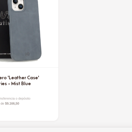
ro 'Leather Case'
ies - Mist Blue
nsferencia o depósito
s de
$9.166,50