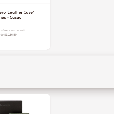
ro 'Leather Case'
ries - Cacao
nsferencia o depósito
s de
$9.166,50