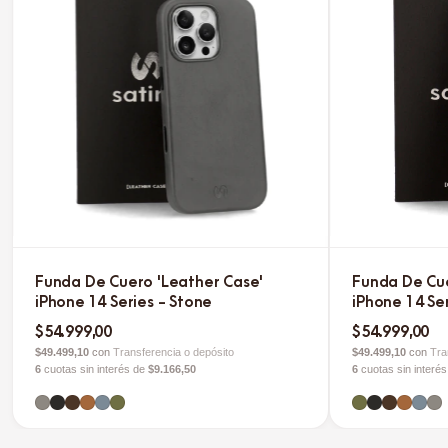
Funda De Cuero 'Leather Case'
Funda De Cue
iPhone 14 Series - Stone
iPhone 14 Ser
$54.999,00
$54.999,00
$49.499,10
con
Transferencia o depósito
$49.499,10
con
Tra
6
cuotas sin interés de
$9.166,50
6
cuotas sin interé