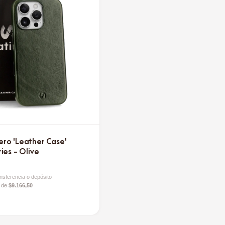
ro 'Leather Case'
ies - Olive
nsferencia o depósito
s de
$9.166,50