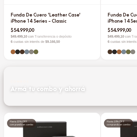
Funda De Cuero 'Leather Case'
Funda De Cue
iPhone 14 Series - Classic
iPhone 14 Se
$54.999,00
$54.999,00
$49.499,10
con
Transferencia o depósito
$49.499,10
con
Tra
6
cuotas sin interés de
$9.166,50
6
cuotas sin interé
COMBOS
Armá tu combo y ahorrá
Hasta 10% OFF
Hasta 10% OFF
comprando en combo
comprando en combo