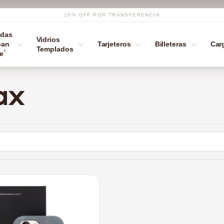
10% OFF POR TRANSFERENCIA
das
Vidrios
ban
Tarjeteros
Billeteras
Car
Templados
e´
ax