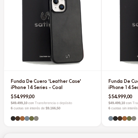
Funda De Cuero 'Leather Case'
Funda De Cue
iPhone 14 Series - Coal
iPhone 14 Ser
$54.999,00
$54.999,00
$49.499,10
con
Transferencia o depósito
$49.499,10
con
Tra
6
cuotas sin interés de
$9.166,50
6
cuotas sin interé